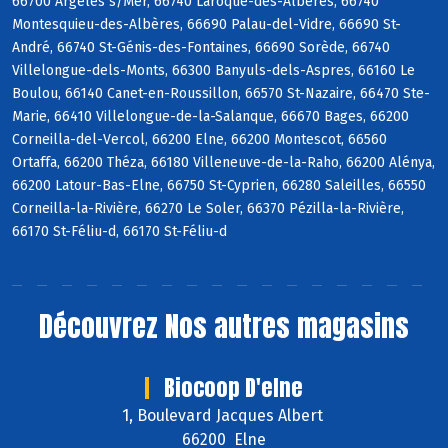
66700 Argelès s/Mer, 66740 Laroque-des-Albères, 66740
Montesquieu-des-Albères, 66690 Palau-del-Vidre, 66690 St-
André, 66740 St-Génis-des-Fontaines, 66690 Sorède, 66740
Villelongue-dels-Monts, 66300 Banyuls-dels-Aspres, 66160 Le
Boulou, 66140 Canet-en-Roussillon, 66570 St-Nazaire, 66470 Ste-
Marie, 66410 Villelongue-de-la-Salanque, 66670 Bages, 66200
Corneilla-del-Vercol, 66200 Elne, 66200 Montescot, 66560
Ortaffa, 66200 Théza, 66180 Villeneuve-de-la-Raho, 66200 Alénya,
66200 Latour-Bas-Elne, 66750 St-Cyprien, 66280 Saleilles, 66550
Corneilla-la-Rivière, 66270 Le Soler, 66370 Pézilla-la-Rivière,
66170 St-Féliu-d, 66170 St-Féliu-d
Découvrez
Nos autres magasins
Biocoop D'elne
1, Boulevard Jacques Albert
66200 Elne