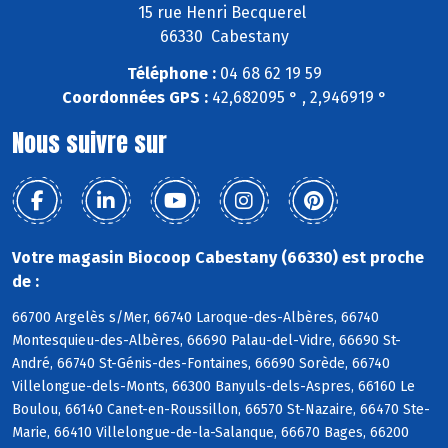
15 rue Henri Becquerel
66330 Cabestany
Téléphone :
04 68 62 19 59
Coordonnées GPS :
42,682095 ° , 2,946919 °
Nous suivre sur
Votre magasin Biocoop Cabestany (66330) est proche
de :
66700 Argelès s/Mer, 66740 Laroque-des-Albères, 66740
Montesquieu-des-Albères, 66690 Palau-del-Vidre, 66690 St-
André, 66740 St-Génis-des-Fontaines, 66690 Sorède, 66740
Villelongue-dels-Monts, 66300 Banyuls-dels-Aspres, 66160 Le
Boulou, 66140 Canet-en-Roussillon, 66570 St-Nazaire, 66470 Ste-
Marie, 66410 Villelongue-de-la-Salanque, 66670 Bages, 66200