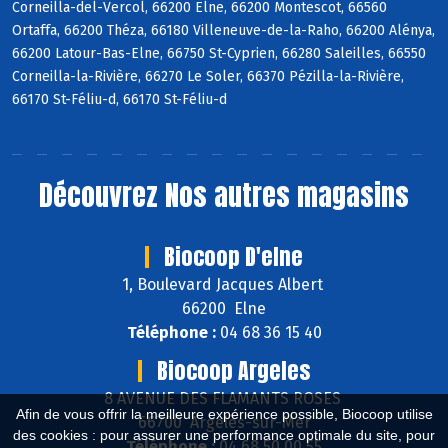
Corneilla-del-Vercol, 66200 Elne, 66200 Montescot, 66560
Ortaffa, 66200 Théza, 66180 Villeneuve-de-la-Raho, 66200 Alénya,
66200 Latour-Bas-Elne, 66750 St-Cyprien, 66280 Saleilles, 66550
Corneilla-la-Rivière, 66270 Le Soler, 66370 Pézilla-la-Rivière,
66170 St-Féliu-d, 66170 St-Féliu-d
Découvrez
Nos autres magasins
Biocoop D'elne
1, Boulevard Jacques Albert
66200 Elne
Téléphone :
04 68 36 15 40
Biocoop Argeles
8 AVENUE DES FLAMANTS ROSES
Afin de vous offrir la meilleure expérience possible, Biocoop utilise
66700 Argelès-sur-Mer
des cookies : pour assurer une performance optimale du site, pour
Téléphone :
04 68 50 00 55