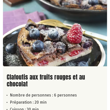
Lire la suite de la recette
Clafoutis aux fruits rouges et au
chocolat
Nombre de personnes :
6 personnes
Préparation : 20 min
Cuisson : 30 min