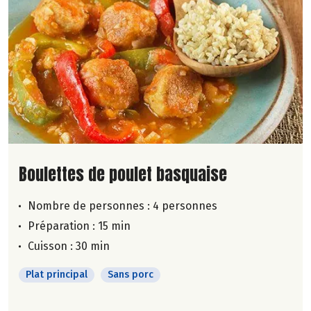
Lire la suite de la recette
Boulettes de poulet basquaise
Nombre de personnes :
4 personnes
Préparation : 15 min
Cuisson : 30 min
Plat principal
Sans porc