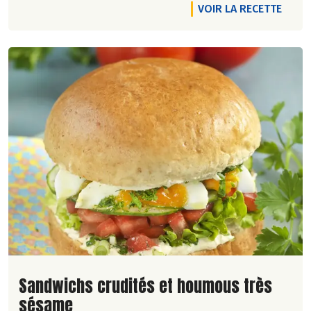
VOIR LA RECETTE
Lire la suite de la recette
Sandwichs crudités et houmous très
sésame