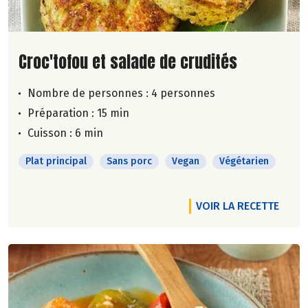
Lire la suite de la recette
Croc'tofou et salade de crudités
Nombre de personnes :
4 personnes
Préparation : 15 min
Cuisson : 6 min
Plat principal
Sans porc
Vegan
Végétarien
VOIR LA RECETTE