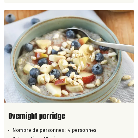
Lire la suite de la recette
Overnight porridge
Nombre de personnes :
4 personnes