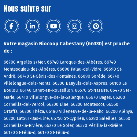
Nous suivre sur
Votre magasin Biocoop Cabestany (66330) est proche
de :
66700 Argelès s/Mer, 66740 Laroque-des-Albères, 66740
Montesquieu-des-Albères, 66690 Palau-del-Vidre, 66690 St-
André, 66740 St-Génis-des-Fontaines, 66690 Sorède, 66740
Villelongue-dels-Monts, 66300 Banyuls-dels-Aspres, 66160 Le
Boulou, 66140 Canet-en-Roussillon, 66570 St-Nazaire, 66470 Ste-
Marie, 66410 Villelongue-de-la-Salanque, 66670 Bages, 66200
Corneilla-del-Vercol, 66200 Elne, 66200 Montescot, 66560
Ortaffa, 66200 Théza, 66180 Villeneuve-de-la-Raho, 66200 Alénya,
66200 Latour-Bas-Elne, 66750 St-Cyprien, 66280 Saleilles, 66550
Corneilla-la-Rivière, 66270 Le Soler, 66370 Pézilla-la-Rivière,
66170 St-Féliu-d, 66170 St-Féliu-d