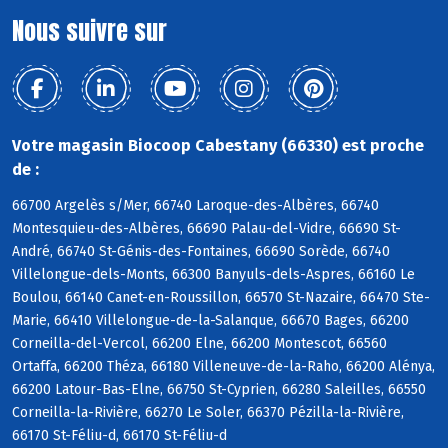
Nous suivre sur
Votre magasin Biocoop Cabestany (66330) est proche
de :
66700 Argelès s/Mer, 66740 Laroque-des-Albères, 66740
Montesquieu-des-Albères, 66690 Palau-del-Vidre, 66690 St-
André, 66740 St-Génis-des-Fontaines, 66690 Sorède, 66740
Villelongue-dels-Monts, 66300 Banyuls-dels-Aspres, 66160 Le
Boulou, 66140 Canet-en-Roussillon, 66570 St-Nazaire, 66470 Ste-
Marie, 66410 Villelongue-de-la-Salanque, 66670 Bages, 66200
Corneilla-del-Vercol, 66200 Elne, 66200 Montescot, 66560
Ortaffa, 66200 Théza, 66180 Villeneuve-de-la-Raho, 66200 Alénya,
66200 Latour-Bas-Elne, 66750 St-Cyprien, 66280 Saleilles, 66550
Corneilla-la-Rivière, 66270 Le Soler, 66370 Pézilla-la-Rivière,
66170 St-Féliu-d, 66170 St-Féliu-d