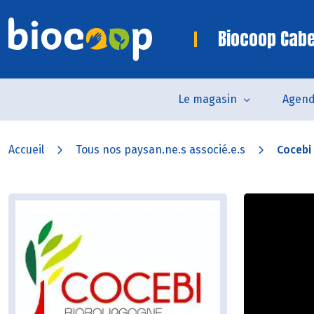
Biocoop Cab
Le magasin
Agen
Accueil
Tous nos paysan.ne.s associé.e.s
Cocebi