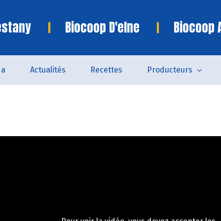
estany
Biocoop D'elne
Biocoop 
da
Actualités
Recettes
Producteurs