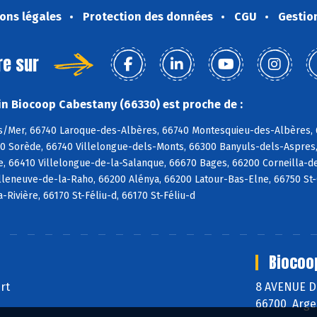
ons légales
Protection des données
CGU
Gestio
re sur
n Biocoop Cabestany (66330) est proche de :
s/Mer, 66740 Laroque-des-Albères, 66740 Montesquieu-des-Albères, 6
90 Sorède, 66740 Villelongue-dels-Monts, 66300 Banyuls-dels-Aspres,
e, 66410 Villelongue-de-la-Salanque, 66670 Bages, 66200 Corneilla-de
lleneuve-de-la-Raho, 66200 Alénya, 66200 Latour-Bas-Elne, 66750 St-Cy
a-Rivière, 66170 St-Féliu-d, 66170 St-Féliu-d
Biocoo
ert
8 AVENUE 
66700 Arge