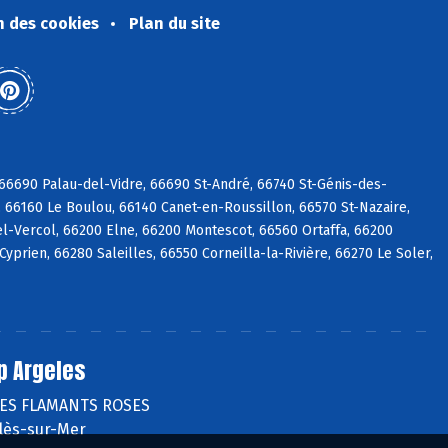
n des cookies
Plan du site
6690 Palau-del-Vidre, 66690 St-André, 66740 St-Génis-des-
 66160 Le Boulou, 66140 Canet-en-Roussillon, 66570 St-Nazaire,
l-Vercol, 66200 Elne, 66200 Montescot, 66560 Ortaffa, 66200
prien, 66280 Saleilles, 66550 Corneilla-la-Rivière, 66270 Le Soler,
p Argeles
DES FLAMANTS ROSES
lès-sur-Mer