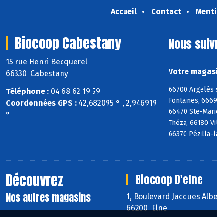
Accueil
Contact
Menti
Biocoop Cabestany
Nous suiv
15 rue Henri Becquerel
Votre magasi
66330 Cabestany
66700 Argelès 
Téléphone :
04 68 62 19 59
Fontaines, 666
Coordonnées GPS :
42,682095 ° , 2,946919
66470 Ste-Mari
°
Théza, 66180 Vi
66370 Pézilla-l
Découvrez
Biocoop D'elne
Nos autres magasins
1, Boulevard Jacques Alb
66200 Elne