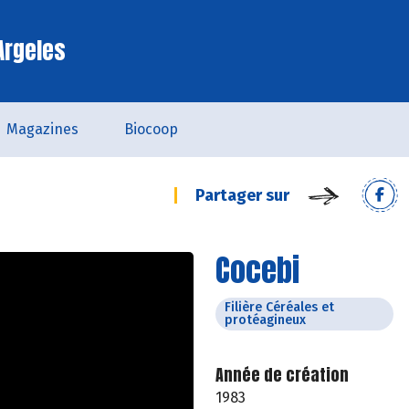
Argeles
Magazines
Biocoop
Partager sur
Cocebi
Filière Céréales et
protéagineux
Année de création
1983