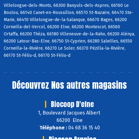
Villelongue-dels-Monts, 66300 Banyuls-dels-Aspres, 66160 Le
Boulou, 66140 Canet-en-Roussillon, 66570 St-Nazaire, 66470 Ste-
Marie, 66410 Villelongue-de-la-Salanque, 66670 Bages, 66200
Corneilla-del-Vercol, 66200 Elne, 66200 Montescot, 66560
Ortaffa, 66200 Théza, 66180 Villeneuve-de-la-Raho, 66200 Alénya,
66200 Latour-Bas-Elne, 66750 St-Cyprien, 66280 Saleilles, 66550
Corneilla-la-Rivière, 66270 Le Soler, 66370 Pézilla-la-Rivière,
66170 St-Féliu-d, 66170 St-Féliu-d
Découvrez
Nos autres magasins
Biocoop D'elne
1, Boulevard Jacques Albert
66200 Elne
Téléphone :
04 68 36 15 40