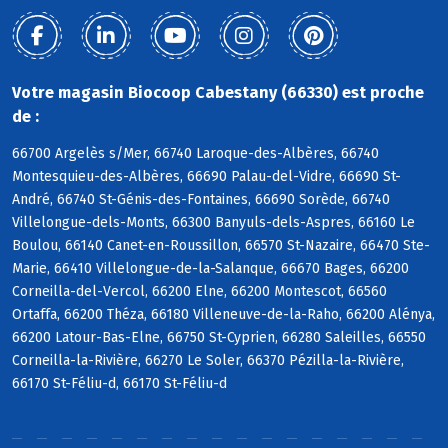
Votre magasin Biocoop Cabestany (66330) est proche
de :
66700 Argelès s/Mer, 66740 Laroque-des-Albères, 66740
Montesquieu-des-Albères, 66690 Palau-del-Vidre, 66690 St-
André, 66740 St-Génis-des-Fontaines, 66690 Sorède, 66740
Villelongue-dels-Monts, 66300 Banyuls-dels-Aspres, 66160 Le
Boulou, 66140 Canet-en-Roussillon, 66570 St-Nazaire, 66470 Ste-
Marie, 66410 Villelongue-de-la-Salanque, 66670 Bages, 66200
Corneilla-del-Vercol, 66200 Elne, 66200 Montescot, 66560
Ortaffa, 66200 Théza, 66180 Villeneuve-de-la-Raho, 66200 Alénya,
66200 Latour-Bas-Elne, 66750 St-Cyprien, 66280 Saleilles, 66550
Corneilla-la-Rivière, 66270 Le Soler, 66370 Pézilla-la-Rivière,
66170 St-Féliu-d, 66170 St-Féliu-d