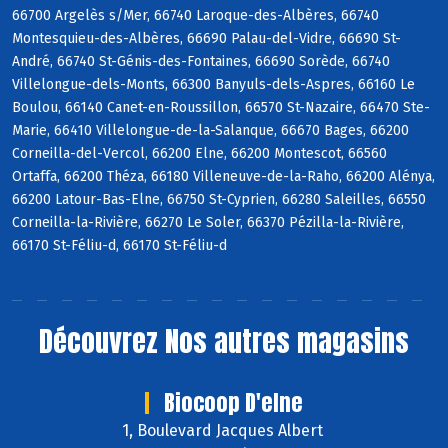
66700 Argelès s/Mer, 66740 Laroque-des-Albères, 66740
Montesquieu-des-Albères, 66690 Palau-del-Vidre, 66690 St-
André, 66740 St-Génis-des-Fontaines, 66690 Sorède, 66740
Villelongue-dels-Monts, 66300 Banyuls-dels-Aspres, 66160 Le
Boulou, 66140 Canet-en-Roussillon, 66570 St-Nazaire, 66470 Ste-
Marie, 66410 Villelongue-de-la-Salanque, 66670 Bages, 66200
Corneilla-del-Vercol, 66200 Elne, 66200 Montescot, 66560
Ortaffa, 66200 Théza, 66180 Villeneuve-de-la-Raho, 66200 Alénya,
66200 Latour-Bas-Elne, 66750 St-Cyprien, 66280 Saleilles, 66550
Corneilla-la-Rivière, 66270 Le Soler, 66370 Pézilla-la-Rivière,
66170 St-Féliu-d, 66170 St-Féliu-d
Découvrez
Nos autres magasins
Biocoop D'elne
1, Boulevard Jacques Albert