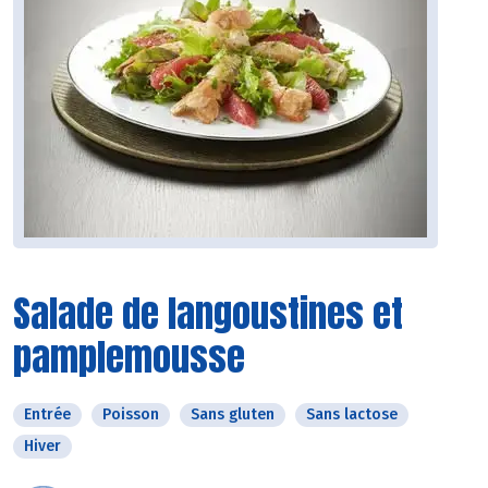
Salade de langoustines et
pamplemousse
Entrée
Poisson
Sans gluten
Sans lactose
Hiver