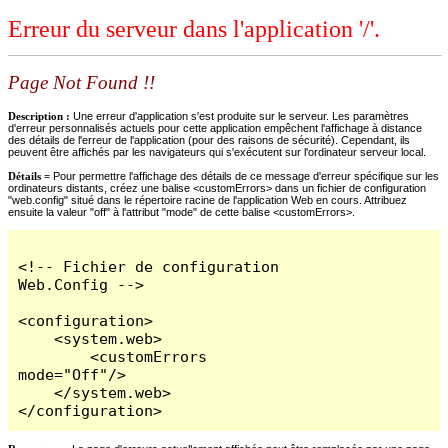
Erreur du serveur dans l'application '/'.
Page Not Found !!
Description :
Une erreur d'application s'est produite sur le serveur. Les paramètres
d'erreur personnalisés actuels pour cette application empêchent l'affichage à distance
des détails de l'erreur de l'application (pour des raisons de sécurité). Cependant, ils
peuvent être affichés par les navigateurs qui s'exécutent sur l'ordinateur serveur local.
Détails =
Pour permettre l'affichage des détails de ce message d'erreur spécifique sur les
ordinateurs distants, créez une balise <customErrors> dans un fichier de configuration
"web.config" situé dans le répertoire racine de l'application Web en cours. Attribuez
ensuite la valeur "off" à l'attribut "mode" de cette balise <customErrors>.
<!-- Fichier de configuration 
Web.Config -->

<configuration>

    <system.web>

        <customErrors 
mode="Off"/>

    </system.web>

</configuration>