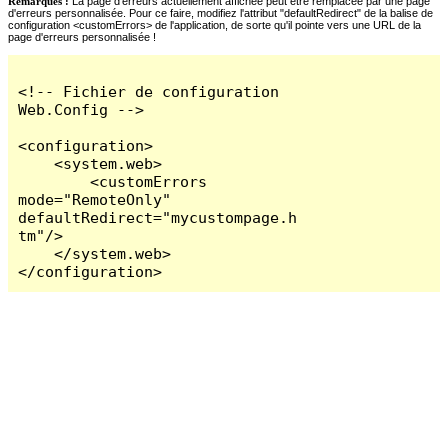
Remarques :
La page d'erreurs actuellement affichée peut être remplacée par une page
d'erreurs personnalisée. Pour ce faire, modifiez l'attribut "defaultRedirect" de la balise de
configuration <customErrors> de l'application, de sorte qu'il pointe vers une URL de la
page d'erreurs personnalisée !
<!-- Fichier de configuration 
Web.Config -->

<configuration>

    <system.web>

        <customErrors 
mode="RemoteOnly" 
defaultRedirect="mycustompage.h
tm"/>

    </system.web>

</configuration>