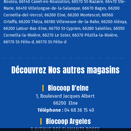
Boulou, 66140 Canet-en-Roussillon, 66570 St-Nazaire, 66470 Ste-
Marie, 66410 Villelongue-de-la-Salanque, 66670 Bages, 66200
Corneilla-del-Vercol, 66200 Elne, 66200 Montescot, 66560
Ortaffa, 66200 Théza, 66180 Villeneuve-de-la-Raho, 66200 Alénya,
66200 Latour-Bas-Elne, 66750 St-Cyprien, 66280 Saleilles, 66550
Corneilla-la-Rivière, 66270 Le Soler, 66370 Pézilla-la-Rivière,
66170 St-Féliu-d, 66170 St-Féliu-d
Découvrez
Nos autres magasins
Biocoop D'elne
1, Boulevard Jacques Albert
66200 Elne
Téléphone :
04 68 36 15 40
Biocoop Argeles
8 AVENUE DES FLAMANTS ROSES