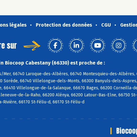
ons légales
Protection des données
CGU
Gestio
re sur
n Biocoop Cabestany (66330) est proche de :
s/Mer, 66740 Laroque-des-Albères, 66740 Montesquieu-des-Albères, 6
90 Sorède, 66740 Villelongue-dels-Monts, 66300 Banyuls-dels-Aspres,
e, 66410 Villelongue-de-la-Salanque, 66670 Bages, 66200 Corneilla-de
lleneuve-de-la-Raho, 66200 Alénya, 66200 Latour-Bas-Elne, 66750 St-Cy
a-Rivière, 66170 St-Féliu-d, 66170 St-Féliu-d
Biocoo