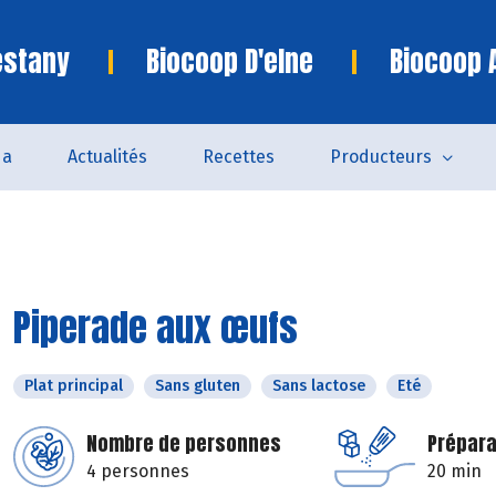
estany
Biocoop D'elne
Biocoop 
da
Actualités
Recettes
Producteurs
Piperade aux œufs
Plat principal
Sans gluten
Sans lactose
Eté
Nombre de personnes
Prépara
4 personnes
20 min