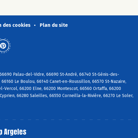
n des cookies
Plan du site
6690 Palau-del-Vidre, 66690 St-André, 66740 St-Génis-des-
 66160 Le Boulou, 66140 Canet-en-Roussillon, 66570 St-Nazaire,
l-Vercol, 66200 Elne, 66200 Montescot, 66560 Ortaffa, 66200
prien, 66280 Saleilles, 66550 Corneilla-la-Rivière, 66270 Le Soler,
p Argeles