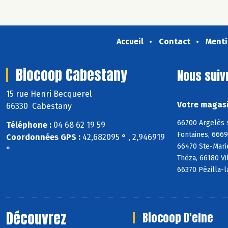
Accueil
Contact
Menti
Biocoop Cabestany
Nous suiv
15 rue Henri Becquerel
Votre magasi
66330 Cabestany
66700 Argelès 
Téléphone :
04 68 62 19 59
Fontaines, 666
Coordonnées GPS :
42,682095 ° , 2,946919
66470 Ste-Mari
°
Théza, 66180 Vi
66370 Pézilla-l
Découvrez
Biocoop D'elne