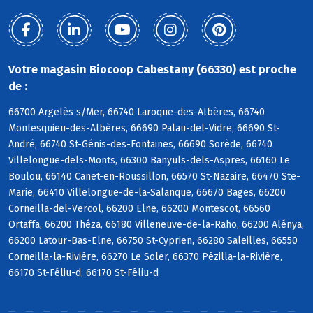
Votre magasin Biocoop Cabestany (66330) est proche
de :
66700 Argelès s/Mer, 66740 Laroque-des-Albères, 66740
Montesquieu-des-Albères, 66690 Palau-del-Vidre, 66690 St-
André, 66740 St-Génis-des-Fontaines, 66690 Sorède, 66740
Villelongue-dels-Monts, 66300 Banyuls-dels-Aspres, 66160 Le
Boulou, 66140 Canet-en-Roussillon, 66570 St-Nazaire, 66470 Ste-
Marie, 66410 Villelongue-de-la-Salanque, 66670 Bages, 66200
Corneilla-del-Vercol, 66200 Elne, 66200 Montescot, 66560
Ortaffa, 66200 Théza, 66180 Villeneuve-de-la-Raho, 66200 Alénya,
66200 Latour-Bas-Elne, 66750 St-Cyprien, 66280 Saleilles, 66550
Corneilla-la-Rivière, 66270 Le Soler, 66370 Pézilla-la-Rivière,
66170 St-Féliu-d, 66170 St-Féliu-d