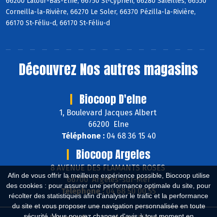
66200 Latour-Bas-Elne, 66750 St-Cyprien, 66280 Saleilles, 66550
Corneilla-la-Rivière, 66270 Le Soler, 66370 Pézilla-la-Rivière,
66170 St-Féliu-d, 66170 St-Féliu-d
Découvrez
Nos autres magasins
Biocoop D'elne
1, Boulevard Jacques Albert
66200 Elne
Téléphone :
04 68 36 15 40
Biocoop Argeles
8 AVENUE DES FLAMANTS ROSES
Afin de vous offrir la meilleure expérience possible, Biocoop utilise
66700 Argelès-sur-Mer
des cookies : pour assurer une performance optimale du site, pour
Téléphone :
04 68 50 00 55
récolter des statistiques afin d'analyser le trafic et la performance
du site et vous proposer une navigation personnalisée en toute
sécurité. Vous pouvez changer d'avis à tout moment en