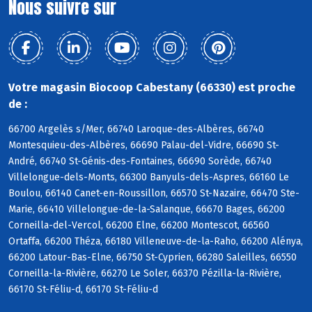
Nous suivre sur
Votre magasin Biocoop Cabestany (66330) est proche
de :
66700 Argelès s/Mer, 66740 Laroque-des-Albères, 66740
Montesquieu-des-Albères, 66690 Palau-del-Vidre, 66690 St-
André, 66740 St-Génis-des-Fontaines, 66690 Sorède, 66740
Villelongue-dels-Monts, 66300 Banyuls-dels-Aspres, 66160 Le
Boulou, 66140 Canet-en-Roussillon, 66570 St-Nazaire, 66470 Ste-
Marie, 66410 Villelongue-de-la-Salanque, 66670 Bages, 66200
Corneilla-del-Vercol, 66200 Elne, 66200 Montescot, 66560
Ortaffa, 66200 Théza, 66180 Villeneuve-de-la-Raho, 66200 Alénya,
66200 Latour-Bas-Elne, 66750 St-Cyprien, 66280 Saleilles, 66550
Corneilla-la-Rivière, 66270 Le Soler, 66370 Pézilla-la-Rivière,
66170 St-Féliu-d, 66170 St-Féliu-d