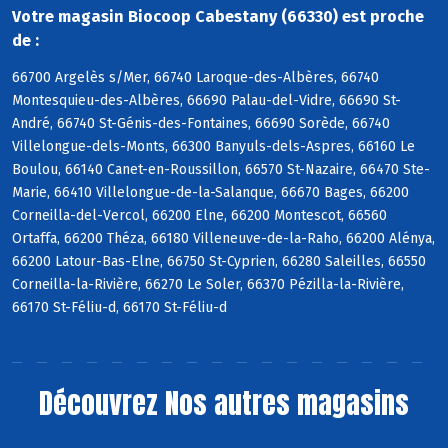
Votre magasin Biocoop Cabestany (66330) est proche
de :
66700 Argelès s/Mer, 66740 Laroque-des-Albères, 66740
Montesquieu-des-Albères, 66690 Palau-del-Vidre, 66690 St-
André, 66740 St-Génis-des-Fontaines, 66690 Sorède, 66740
Villelongue-dels-Monts, 66300 Banyuls-dels-Aspres, 66160 Le
Boulou, 66140 Canet-en-Roussillon, 66570 St-Nazaire, 66470 Ste-
Marie, 66410 Villelongue-de-la-Salanque, 66670 Bages, 66200
Corneilla-del-Vercol, 66200 Elne, 66200 Montescot, 66560
Ortaffa, 66200 Théza, 66180 Villeneuve-de-la-Raho, 66200 Alénya,
66200 Latour-Bas-Elne, 66750 St-Cyprien, 66280 Saleilles, 66550
Corneilla-la-Rivière, 66270 Le Soler, 66370 Pézilla-la-Rivière,
66170 St-Féliu-d, 66170 St-Féliu-d
Découvrez
Nos autres magasins