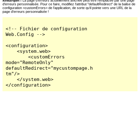
Remarques :
La page d'erreurs actuellement affichée peut être remplacée par une page
d'erreurs personnalisée. Pour ce faire, modifiez l'attribut "defaultRedirect" de la balise de
configuration <customErrors> de l'application, de sorte qu'il pointe vers une URL de la
page d'erreurs personnalisée !
<!-- Fichier de configuration 
Web.Config -->

<configuration>

    <system.web>

        <customErrors 
mode="RemoteOnly" 
defaultRedirect="mycustompage.h
tm"/>

    </system.web>

</configuration>