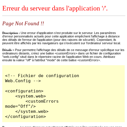
Erreur du serveur dans l'application '/'.
Page Not Found !!
Description :
Une erreur d'application s'est produite sur le serveur. Les paramètres
d'erreur personnalisés actuels pour cette application empêchent l'affichage à distance
des détails de l'erreur de l'application (pour des raisons de sécurité). Cependant, ils
peuvent être affichés par les navigateurs qui s'exécutent sur l'ordinateur serveur local.
Détails =
Pour permettre l'affichage des détails de ce message d'erreur spécifique sur les
ordinateurs distants, créez une balise <customErrors> dans un fichier de configuration
"web.config" situé dans le répertoire racine de l'application Web en cours. Attribuez
ensuite la valeur "off" à l'attribut "mode" de cette balise <customErrors>.
<!-- Fichier de configuration 
Web.Config -->

<configuration>

    <system.web>

        <customErrors 
mode="Off"/>

    </system.web>

</configuration>