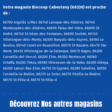
Votre magasin Biocoop Cabestany (66330) est proche
de :
66700 Argelès s/Mer, 66740 Laroque-des-Albères, 66740
Montesquieu-des-Albères, 66690 Palau-del-Vidre, 66690 St-
André, 66740 St-Génis-des-Fontaines, 66690 Sorède, 66740
Villelongue-dels-Monts, 66300 Banyuls-dels-Aspres, 66160 Le
Boulou, 66140 Canet-en-Roussillon, 66570 St-Nazaire, 66470 Ste-
Marie, 66410 Villelongue-de-la-Salanque, 66670 Bages, 66200
Corneilla-del-Vercol, 66200 Elne, 66200 Montescot, 66560
Ortaffa, 66200 Théza, 66180 Villeneuve-de-la-Raho, 66200 Alénya,
66200 Latour-Bas-Elne, 66750 St-Cyprien, 66280 Saleilles, 66550
Corneilla-la-Rivière, 66270 Le Soler, 66370 Pézilla-la-Rivière,
66170 St-Féliu-d, 66170 St-Féliu-d
Découvrez
Nos autres magasins