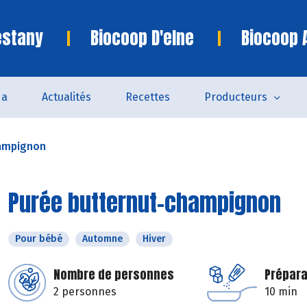
estany
Biocoop D'elne
Biocoop 
da
Actualités
Recettes
Producteurs
hampignon
Purée butternut-champignon
Pour bébé
Automne
Hiver
Nombre de personnes
Prépara
2 personnes
10 min