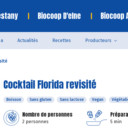
estany
Biocoop D'elne
Biocoop 
da
Actualités
Recettes
Producteurs
sité
Cocktail Florida revisité
Boisson
Sans gluten
Sans lactose
Vegan
Végétali
Nombre de personnes
Prépara
2 personnes
5 min