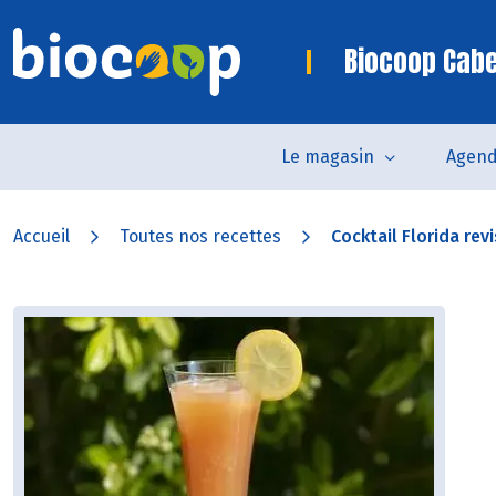
Biocoop Cab
Le magasin
Agen
Accueil
Toutes nos recettes
Cocktail Florida revi