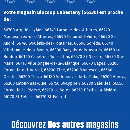
Votre magasin Biocoop Cabestany (66330) est proche
de :
66700 Argelès s/Mer, 66740 Laroque-des-Albères, 66740
Montesquieu-des-Albères, 66690 Palau-del-Vidre, 66690 St-
André, 66740 St-Génis-des-Fontaines, 66690 Sorède, 66740
Villelongue-dels-Monts, 66300 Banyuls-dels-Aspres, 66160 Le
Boulou, 66140 Canet-en-Roussillon, 66570 St-Nazaire, 66470 Ste-
Marie, 66410 Villelongue-de-la-Salanque, 66670 Bages, 66200
Corneilla-del-Vercol, 66200 Elne, 66200 Montescot, 66560
Ortaffa, 66200 Théza, 66180 Villeneuve-de-la-Raho, 66200 Alénya,
66200 Latour-Bas-Elne, 66750 St-Cyprien, 66280 Saleilles, 66550
Corneilla-la-Rivière, 66270 Le Soler, 66370 Pézilla-la-Rivière,
66170 St-Féliu-d, 66170 St-Féliu-d
Découvrez
Nos autres magasins