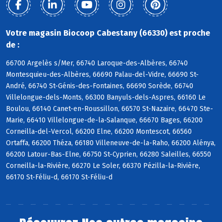
Votre magasin Biocoop Cabestany (66330) est proche
de :
66700 Argelès s/Mer, 66740 Laroque-des-Albères, 66740
Montesquieu-des-Albères, 66690 Palau-del-Vidre, 66690 St-
André, 66740 St-Génis-des-Fontaines, 66690 Sorède, 66740
Villelongue-dels-Monts, 66300 Banyuls-dels-Aspres, 66160 Le
Boulou, 66140 Canet-en-Roussillon, 66570 St-Nazaire, 66470 Ste-
Marie, 66410 Villelongue-de-la-Salanque, 66670 Bages, 66200
Corneilla-del-Vercol, 66200 Elne, 66200 Montescot, 66560
Ortaffa, 66200 Théza, 66180 Villeneuve-de-la-Raho, 66200 Alénya,
66200 Latour-Bas-Elne, 66750 St-Cyprien, 66280 Saleilles, 66550
Corneilla-la-Rivière, 66270 Le Soler, 66370 Pézilla-la-Rivière,
66170 St-Féliu-d, 66170 St-Féliu-d