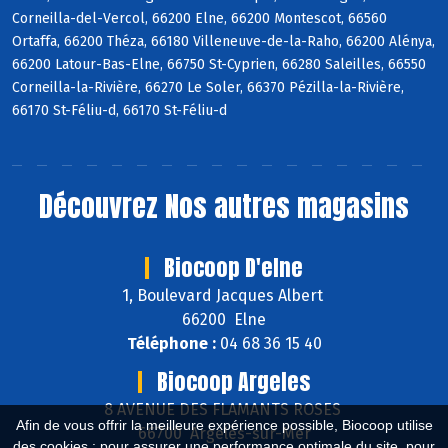
Corneilla-del-Vercol, 66200 Elne, 66200 Montescot, 66560
Ortaffa, 66200 Théza, 66180 Villeneuve-de-la-Raho, 66200 Alénya,
66200 Latour-Bas-Elne, 66750 St-Cyprien, 66280 Saleilles, 66550
Corneilla-la-Rivière, 66270 Le Soler, 66370 Pézilla-la-Rivière,
66170 St-Féliu-d, 66170 St-Féliu-d
Découvrez
Nos autres magasins
Biocoop D'elne
1, Boulevard Jacques Albert
66200 Elne
Téléphone :
04 68 36 15 40
Biocoop Argeles
8 AVENUE DES FLAMANTS ROSES
Afin de vous offrir la meilleure expérience possible, Biocoop utilise
66700 Argelès-sur-Mer
des cookies : pour assurer une performance optimale du site, pour