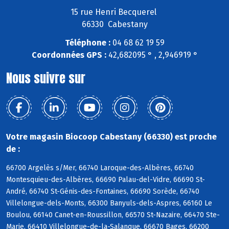
15 rue Henri Becquerel
66330 Cabestany
Téléphone :
04 68 62 19 59
Coordonnées GPS :
42,682095 ° , 2,946919 °
Nous suivre sur
Votre magasin Biocoop Cabestany (66330) est proche
de :
66700 Argelès s/Mer, 66740 Laroque-des-Albères, 66740
Montesquieu-des-Albères, 66690 Palau-del-Vidre, 66690 St-
André, 66740 St-Génis-des-Fontaines, 66690 Sorède, 66740
Villelongue-dels-Monts, 66300 Banyuls-dels-Aspres, 66160 Le
Boulou, 66140 Canet-en-Roussillon, 66570 St-Nazaire, 66470 Ste-
Marie, 66410 Villelongue-de-la-Salanque, 66670 Bages, 66200