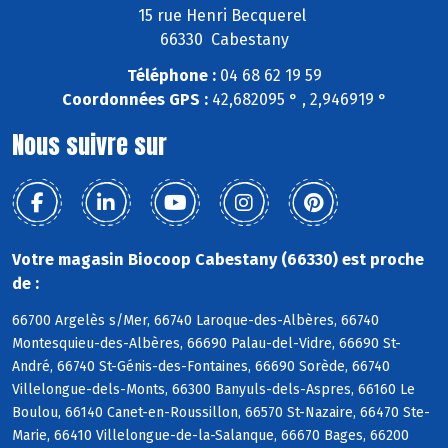
15 rue Henri Becquerel
66330 Cabestany
Téléphone :
04 68 62 19 59
Coordonnées GPS :
42,682095 ° , 2,946919 °
Nous suivre sur
Votre magasin Biocoop Cabestany (66330) est proche
de :
66700 Argelès s/Mer, 66740 Laroque-des-Albères, 66740
Montesquieu-des-Albères, 66690 Palau-del-Vidre, 66690 St-
André, 66740 St-Génis-des-Fontaines, 66690 Sorède, 66740
Villelongue-dels-Monts, 66300 Banyuls-dels-Aspres, 66160 Le
Boulou, 66140 Canet-en-Roussillon, 66570 St-Nazaire, 66470 Ste-
Marie, 66410 Villelongue-de-la-Salanque, 66670 Bages, 66200