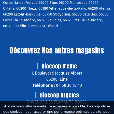
Corneilla-del-Vercol, 66200 Elne, 66200 Montescot, 66560
Ortaffa, 66200 Théza, 66180 Villeneuve-de-la-Raho, 66200 Alénya,
66200 Latour-Bas-Elne, 66750 St-Cyprien, 66280 Saleilles, 66550
Corneilla-la-Rivière, 66270 Le Soler, 66370 Pézilla-la-Rivière,
66170 St-Féliu-d, 66170 St-Féliu-d
Découvrez
Nos autres magasins
Biocoop D'elne
1, Boulevard Jacques Albert
66200 Elne
Téléphone :
04 68 36 15 40
Biocoop Argeles
8 AVENUE DES FLAMANTS ROSES
Afin de vous offrir la meilleure expérience possible, Biocoop utilise
66700 Argelès-sur-Mer
des cookies : pour assurer une performance optimale du site, pour