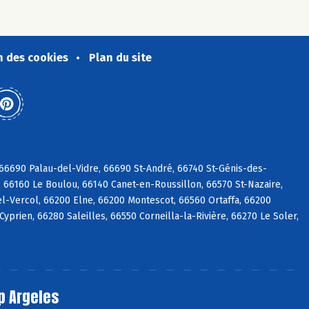
n des cookies
Plan du site
6690 Palau-del-Vidre, 66690 St-André, 66740 St-Génis-des-
 66160 Le Boulou, 66140 Canet-en-Roussillon, 66570 St-Nazaire,
l-Vercol, 66200 Elne, 66200 Montescot, 66560 Ortaffa, 66200
prien, 66280 Saleilles, 66550 Corneilla-la-Rivière, 66270 Le Soler,
p Argeles