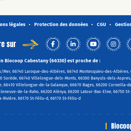
ons légales
Protection des données
CGU
Gestio
re sur
n Biocoop Cabestany (66330) est proche de :
s/Mer, 66740 Laroque-des-Albères, 66740 Montesquieu-des-Albères, 6
90 Sorède, 66740 Villelongue-dels-Monts, 66300 Banyuls-dels-Aspres,
e, 66410 Villelongue-de-la-Salanque, 66670 Bages, 66200 Corneilla-de
lleneuve-de-la-Raho, 66200 Alénya, 66200 Latour-Bas-Elne, 66750 St-Cy
a-Rivière, 66170 St-Féliu-d, 66170 St-Féliu-d
Biocoo