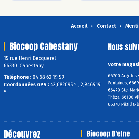
Accueil
Contact
Menti
Biocoop Cabestany
Nous suiv
15 rue Henri Becquerel
Votre magasi
66330 Cabestany
66700 Argelès 
Téléphone :
04 68 62 19 59
Fontaines, 666
Coordonnées GPS :
42,682095 ° , 2,946919
66470 Ste-Mari
°
Théza, 66180 Vi
66370 Pézilla-l
Découvrez
Biocoop D'elne