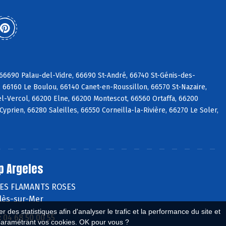
6690 Palau-del-Vidre, 66690 St-André, 66740 St-Génis-des-
 66160 Le Boulou, 66140 Canet-en-Roussillon, 66570 St-Nazaire,
l-Vercol, 66200 Elne, 66200 Montescot, 66560 Ortaffa, 66200
prien, 66280 Saleilles, 66550 Corneilla-la-Rivière, 66270 Le Soler,
p Argeles
DES FLAMANTS ROSES
lès-sur-Mer
 des statistiques afin d'analyser le trafic et la performance du site et
:
04 68 50 00 55
paramétrant vos cookies. OK pour vous ?