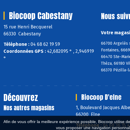
Biocoop Cabestany
Nous suiv
15 rue Henri Becquerel
Votre magasi
66330 Cabestany
66700 Argelès 
Téléphone :
04 68 62 19 59
Fontaines, 666
Coordonnées GPS :
42,682095 ° , 2,946919
66470 Ste-Mari
°
Théza, 66180 Vi
66370 Pézilla-l
Découvrez
Biocoop D'elne
Nos autres magasins
1, Boulevard Jacques Alb
66200 Elne
Afin de vous offrir la meilleure expérience possible, Biocoop utilise d
Téléphone :
04 68 36 15 
vous proposer une navigation personnal