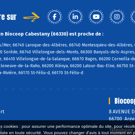
re sur
n Biocoop Cabestany (66330) est proche de :
s/Mer, 66740 Laroque-des-Albères, 66740 Montesquieu-des-Albères, 6
90 Sorède, 66740 Villelongue-dels-Monts, 66300 Banyuls-dels-Aspres,
e, 66410 Villelongue-de-la-Salanque, 66670 Bages, 66200 Corneilla-de
lleneuve-de-la-Raho, 66200 Alénya, 66200 Latour-Bas-Elne, 66750 St-Cy
a-Rivière, 66170 St-Féliu-d, 66170 St-Féliu-d
Biocoo
ert
8 AVENUE 
66700 Arge
es cookies : pour assurer une performance optimale du site, pour récolter
40
Téléphone 
isée en toute sécurité. Vous pouvez changer d'avis à tout moment en 