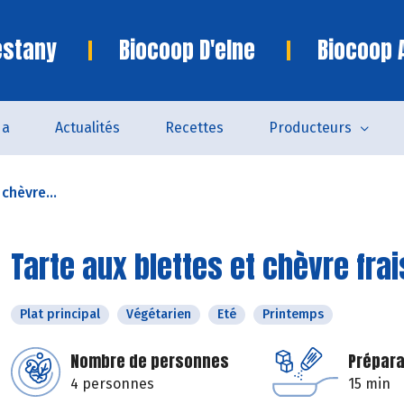
estany
Biocoop D'elne
Biocoop 
da
Actualités
Recettes
Producteurs
chèvre...
Tarte aux blettes et chèvre frai
Plat principal
Végétarien
Eté
Printemps
Nombre de personnes
Prépara
4 personnes
15 min