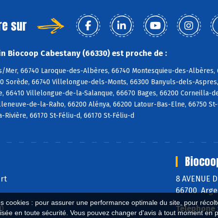
re sur
n Biocoop Cabestany (66330) est proche de :
s/Mer, 66740 Laroque-des-Albères, 66740 Montesquieu-des-Albères, 6
90 Sorède, 66740 Villelongue-dels-Monts, 66300 Banyuls-dels-Aspres,
e, 66410 Villelongue-de-la-Salanque, 66670 Bages, 66200 Corneilla-de
lleneuve-de-la-Raho, 66200 Alénya, 66200 Latour-Bas-Elne, 66750 St-Cy
a-Rivière, 66170 St-Féliu-d, 66170 St-Féliu-d
Biocoo
ert
8 AVENUE 
66700 Arge
es cookies : pour assurer une performance optimale du site, pour récolter
40
Téléphone 
isée en toute sécurité. Vous pouvez changer d'avis à tout moment en 