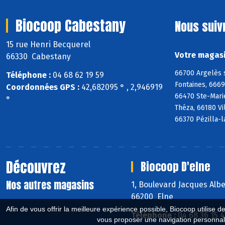
Biocoop Cabestany
Nous suiv
15 rue Henri Becquerel
Votre magasi
66330 Cabestany
66700 Argelès 
Téléphone :
04 68 62 19 59
Fontaines, 666
Coordonnées GPS :
42,682095 ° , 2,946919
66470 Ste-Mari
°
Théza, 66180 Vi
66370 Pézilla-l
Découvrez
Biocoop D'elne
Nos autres magasins
1, Boulevard Jacques Alb
66200 Elne
Afin de vous offrir la meilleure expérience possible, Biocoop utilise d
Téléphone :
04 68 36 15 
vous proposer une navigation personnal