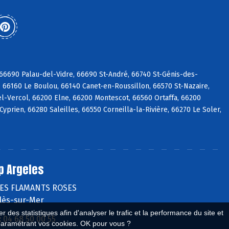
6690 Palau-del-Vidre, 66690 St-André, 66740 St-Génis-des-
 66160 Le Boulou, 66140 Canet-en-Roussillon, 66570 St-Nazaire,
l-Vercol, 66200 Elne, 66200 Montescot, 66560 Ortaffa, 66200
prien, 66280 Saleilles, 66550 Corneilla-la-Rivière, 66270 Le Soler,
p Argeles
DES FLAMANTS ROSES
lès-sur-Mer
 des statistiques afin d'analyser le trafic et la performance du site et
:
04 68 50 00 55
paramétrant vos cookies. OK pour vous ?