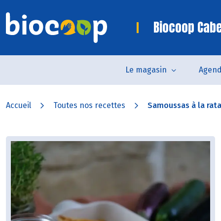
Biocoop Cab
Le magasin
Agen
Accueil
Toutes nos recettes
Samoussas à la ratat