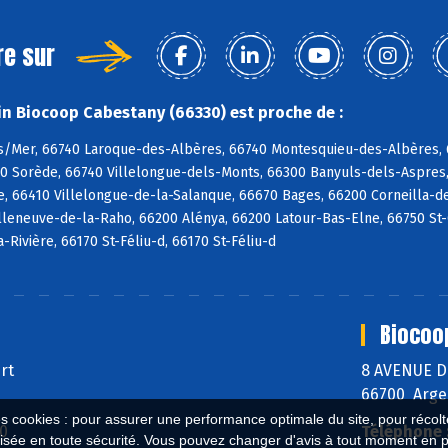
re sur
n Biocoop Cabestany (66330) est proche de :
s/Mer, 66740 Laroque-des-Albères, 66740 Montesquieu-des-Albères, 6
90 Sorède, 66740 Villelongue-dels-Monts, 66300 Banyuls-dels-Aspres,
e, 66410 Villelongue-de-la-Salanque, 66670 Bages, 66200 Corneilla-de
lleneuve-de-la-Raho, 66200 Alénya, 66200 Latour-Bas-Elne, 66750 St-Cy
a-Rivière, 66170 St-Féliu-d, 66170 St-Féliu-d
Biocoo
ert
8 AVENUE 
66700 Arge
es cookies : pour assurer une performance optimale du site, pour récolter
40
Téléphone 
isée en toute sécurité. Vous pouvez changer d'avis à tout moment en 