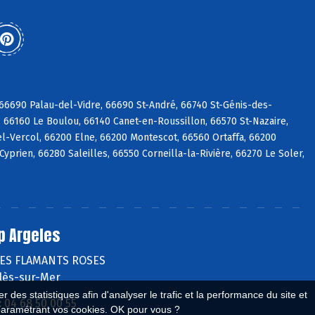
6690 Palau-del-Vidre, 66690 St-André, 66740 St-Génis-des-
 66160 Le Boulou, 66140 Canet-en-Roussillon, 66570 St-Nazaire,
l-Vercol, 66200 Elne, 66200 Montescot, 66560 Ortaffa, 66200
prien, 66280 Saleilles, 66550 Corneilla-la-Rivière, 66270 Le Soler,
p Argeles
DES FLAMANTS ROSES
lès-sur-Mer
 des statistiques afin d'analyser le trafic et la performance du site et
:
04 68 50 00 55
paramétrant vos cookies. OK pour vous ?