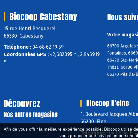
Biocoop Cabestany
Nous suiv
15 rue Henri Becquerel
Votre magasi
66330 Cabestany
66700 Argelès 
Téléphone :
04 68 62 19 59
Fontaines, 666
Coordonnées GPS :
42,682095 ° , 2,946919
66470 Ste-Mari
°
Théza, 66180 Vi
66370 Pézilla-l
Découvrez
Biocoop D'elne
Nos autres magasins
1, Boulevard Jacques Alb
66200 Elne
Afin de vous offrir la meilleure expérience possible, Biocoop utilise d
Téléphone :
04 68 36 15 
vous proposer une navigation personnal