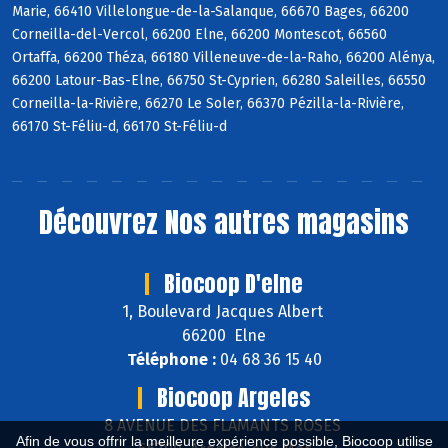
Marie, 66410 Villelongue-de-la-Salanque, 66670 Bages, 66200
Corneilla-del-Vercol, 66200 Elne, 66200 Montescot, 66560
Ortaffa, 66200 Théza, 66180 Villeneuve-de-la-Raho, 66200 Alénya,
66200 Latour-Bas-Elne, 66750 St-Cyprien, 66280 Saleilles, 66550
Corneilla-la-Rivière, 66270 Le Soler, 66370 Pézilla-la-Rivière,
66170 St-Féliu-d, 66170 St-Féliu-d
Découvrez
Nos autres magasins
Biocoop D'elne
1, Boulevard Jacques Albert
66200 Elne
Téléphone :
04 68 36 15 40
Biocoop Argeles
8 AVENUE DES FLAMANTS ROSES
Afin de vous offrir la meilleure expérience possible, Biocoop utilise