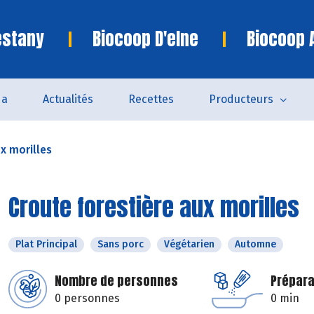
estany
Biocoop D'elne
Biocoop 
da
Actualités
Recettes
Producteurs
x morilles
Croute forestière aux morilles
Plat Principal
Sans porc
Végétarien
Automne
Nombre de personnes
Prépara
0 personnes
0 min