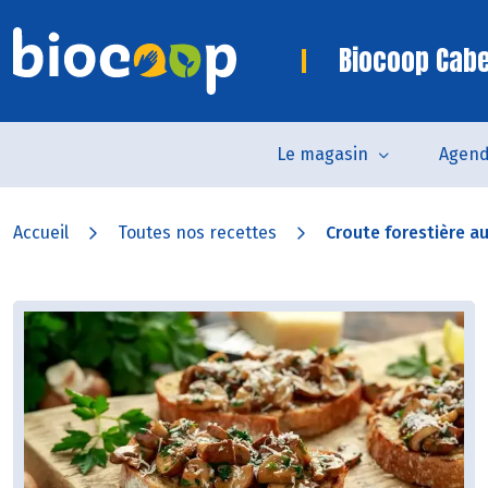
Biocoop Cab
Le magasin
Agen
Accueil
Toutes nos recettes
Croute forestière au