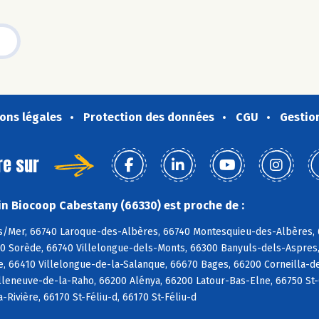
ons légales
Protection des données
CGU
Gestio
re sur
n Biocoop Cabestany (66330) est proche de :
s/Mer, 66740 Laroque-des-Albères, 66740 Montesquieu-des-Albères, 6
90 Sorède, 66740 Villelongue-dels-Monts, 66300 Banyuls-dels-Aspres,
e, 66410 Villelongue-de-la-Salanque, 66670 Bages, 66200 Corneilla-de
lleneuve-de-la-Raho, 66200 Alénya, 66200 Latour-Bas-Elne, 66750 St-Cy
a-Rivière, 66170 St-Féliu-d, 66170 St-Féliu-d