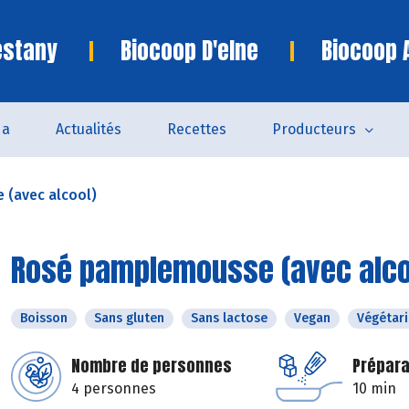
estany
Biocoop D'elne
Biocoop 
da
Actualités
Recettes
Producteurs
(avec alcool)
Rosé pamplemousse (avec alco
Boisson
Sans gluten
Sans lactose
Vegan
Végétar
Nombre de personnes
Prépara
4 personnes
10 min