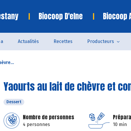
estany
Biocoop D'elne
Biocoop 
da
Actualités
Recettes
Producteurs
èvre...
Yaourts au lait de chèvre et co
Dessert
Nombre de personnes
Prépara
4 personnes
10 min