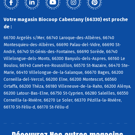
Votre magasin Biocoop Cabestany (66330) est proche
de :
66700 Argelès s/Mer, 66740 Laroque-des-Albères, 66740
Montesquieu-des-Albères, 66690 Palau-del-Vidre, 66690 St-
André, 66740 St-Génis-des-Fontaines, 66690 Sorède, 66740
Villelongue-dels-Monts, 66300 Banyuls-dels-Aspres, 66160 Le
Boulou, 66140 Canet-en-Roussillon, 66570 St-Nazaire, 66470 Ste-
Marie, 66410 Villelongue-de-la-Salanque, 66670 Bages, 66200
Corneilla-del-Vercol, 66200 Elne, 66200 Montescot, 66560
Ortaffa, 66200 Théza, 66180 Villeneuve-de-la-Raho, 66200 Alénya,
66200 Latour-Bas-Elne, 66750 St-Cyprien, 66280 Saleilles, 66550
Corneilla-la-Rivière, 66270 Le Soler, 66370 Pézilla-la-Rivière,
66170 St-Féliu-d, 66170 St-Féliu-d