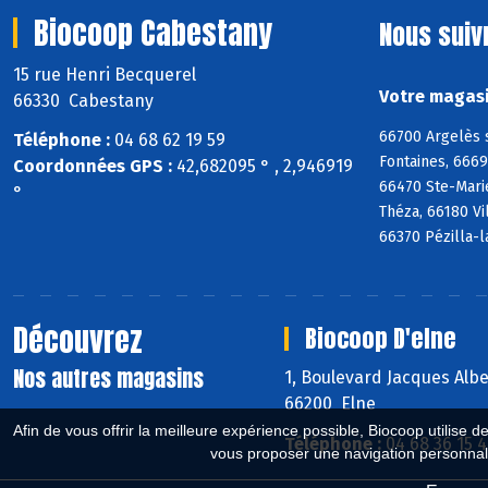
Biocoop Cabestany
Nous suiv
15 rue Henri Becquerel
Votre magasi
66330 Cabestany
66700 Argelès 
Téléphone :
04 68 62 19 59
Fontaines, 666
Coordonnées GPS :
42,682095 ° , 2,946919
66470 Ste-Mari
°
Théza, 66180 Vi
66370 Pézilla-l
Découvrez
Biocoop D'elne
Nos autres magasins
1, Boulevard Jacques Alb
66200 Elne
Afin de vous offrir la meilleure expérience possible, Biocoop utilise d
Téléphone :
04 68 36 15 
vous proposer une navigation personnal