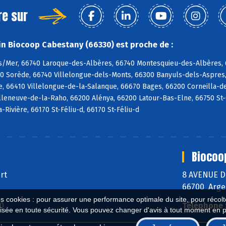
re sur
n Biocoop Cabestany (66330) est proche de :
s/Mer, 66740 Laroque-des-Albères, 66740 Montesquieu-des-Albères, 6
90 Sorède, 66740 Villelongue-dels-Monts, 66300 Banyuls-dels-Aspres,
e, 66410 Villelongue-de-la-Salanque, 66670 Bages, 66200 Corneilla-de
lleneuve-de-la-Raho, 66200 Alénya, 66200 Latour-Bas-Elne, 66750 St-Cy
a-Rivière, 66170 St-Féliu-d, 66170 St-Féliu-d
Biocoo
ert
8 AVENUE 
66700 Arge
es cookies : pour assurer une performance optimale du site, pour récolter
40
Téléphone 
isée en toute sécurité. Vous pouvez changer d'avis à tout moment en 