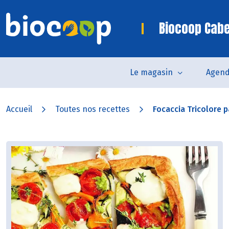
Biocoop Cab
Le magasin
Agen
Accueil
Toutes nos recettes
Focaccia Tricolore p