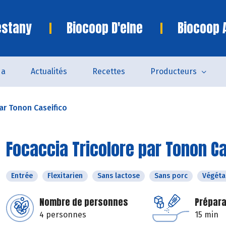
estany
Biocoop D'elne
Biocoop 
da
Actualités
Recettes
Producteurs
ar Tonon Caseifico
Focaccia Tricolore par Tonon Ca
Entrée
Flexitarien
Sans lactose
Sans porc
Végéta
Nombre de personnes
Prépara
4 personnes
15 min