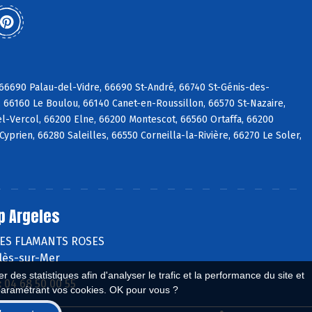
6690 Palau-del-Vidre, 66690 St-André, 66740 St-Génis-des-
 66160 Le Boulou, 66140 Canet-en-Roussillon, 66570 St-Nazaire,
l-Vercol, 66200 Elne, 66200 Montescot, 66560 Ortaffa, 66200
prien, 66280 Saleilles, 66550 Corneilla-la-Rivière, 66270 Le Soler,
p Argeles
DES FLAMANTS ROSES
lès-sur-Mer
 des statistiques afin d'analyser le trafic et la performance du site et
:
04 68 50 00 55
paramétrant vos cookies. OK pour vous ?