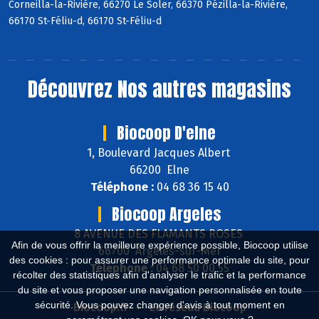
Corneilla-la-Rivière, 66270 Le Soler, 66370 Pézilla-la-Rivière,
66170 St-Féliu-d, 66170 St-Féliu-d
Découvrez
Nos autres magasins
Biocoop D'elne
1, Boulevard Jacques Albert
66200 Elne
Téléphone :
04 68 36 15 40
Biocoop Argeles
8 AVENUE DES FLAMANTS ROSES
Afin de vous offrir la meilleure expérience possible, Biocoop utilise
66700 Argelès-sur-Mer
des cookies : pour assurer une performance optimale du site, pour
Téléphone :
04 68 50 00 55
récolter des statistiques afin d'analyser le trafic et la performance
du site et vous proposer une navigation personnalisée en toute
sécurité. Vous pouvez changer d'avis à tout moment en
Biocoop.fr
Le réseau Biocoop