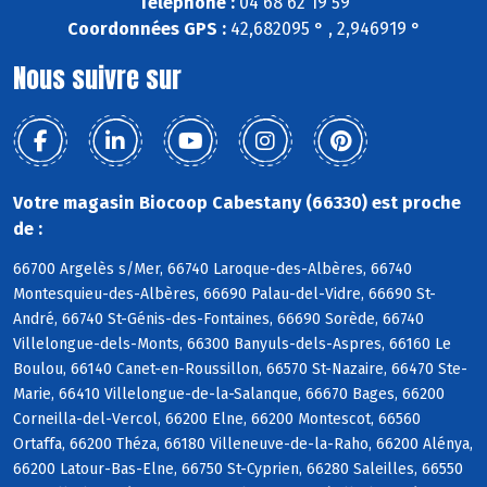
Téléphone :
04 68 62 19 59
Coordonnées GPS :
42,682095 ° , 2,946919 °
Nous suivre sur
Votre magasin Biocoop Cabestany (66330) est proche
de :
66700 Argelès s/Mer, 66740 Laroque-des-Albères, 66740
Montesquieu-des-Albères, 66690 Palau-del-Vidre, 66690 St-
André, 66740 St-Génis-des-Fontaines, 66690 Sorède, 66740
Villelongue-dels-Monts, 66300 Banyuls-dels-Aspres, 66160 Le
Boulou, 66140 Canet-en-Roussillon, 66570 St-Nazaire, 66470 Ste-
Marie, 66410 Villelongue-de-la-Salanque, 66670 Bages, 66200
Corneilla-del-Vercol, 66200 Elne, 66200 Montescot, 66560
Ortaffa, 66200 Théza, 66180 Villeneuve-de-la-Raho, 66200 Alénya,
66200 Latour-Bas-Elne, 66750 St-Cyprien, 66280 Saleilles, 66550