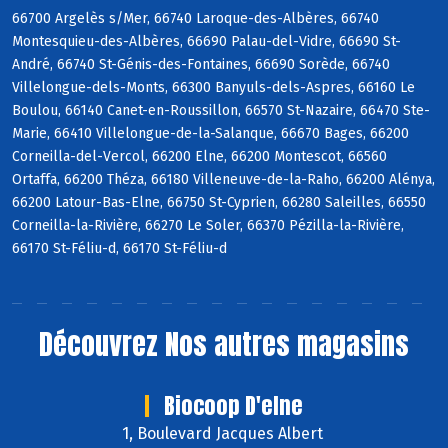
66700 Argelès s/Mer, 66740 Laroque-des-Albères, 66740
Montesquieu-des-Albères, 66690 Palau-del-Vidre, 66690 St-
André, 66740 St-Génis-des-Fontaines, 66690 Sorède, 66740
Villelongue-dels-Monts, 66300 Banyuls-dels-Aspres, 66160 Le
Boulou, 66140 Canet-en-Roussillon, 66570 St-Nazaire, 66470 Ste-
Marie, 66410 Villelongue-de-la-Salanque, 66670 Bages, 66200
Corneilla-del-Vercol, 66200 Elne, 66200 Montescot, 66560
Ortaffa, 66200 Théza, 66180 Villeneuve-de-la-Raho, 66200 Alénya,
66200 Latour-Bas-Elne, 66750 St-Cyprien, 66280 Saleilles, 66550
Corneilla-la-Rivière, 66270 Le Soler, 66370 Pézilla-la-Rivière,
66170 St-Féliu-d, 66170 St-Féliu-d
Découvrez
Nos autres magasins
Biocoop D'elne
1, Boulevard Jacques Albert