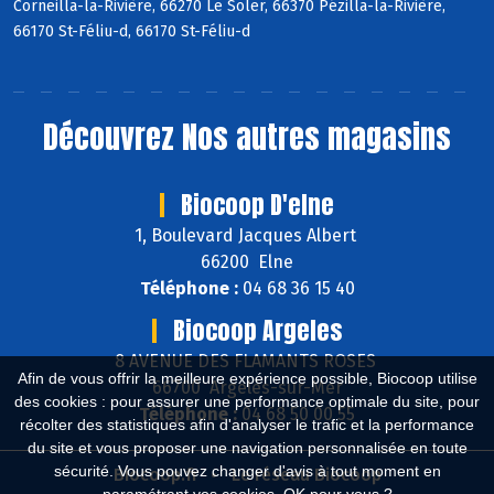
Corneilla-la-Rivière, 66270 Le Soler, 66370 Pézilla-la-Rivière,
66170 St-Féliu-d, 66170 St-Féliu-d
Découvrez
Nos autres magasins
Biocoop D'elne
1, Boulevard Jacques Albert
66200 Elne
Téléphone :
04 68 36 15 40
Biocoop Argeles
8 AVENUE DES FLAMANTS ROSES
Afin de vous offrir la meilleure expérience possible, Biocoop utilise
66700 Argelès-sur-Mer
des cookies : pour assurer une performance optimale du site, pour
Téléphone :
04 68 50 00 55
récolter des statistiques afin d'analyser le trafic et la performance
du site et vous proposer une navigation personnalisée en toute
sécurité. Vous pouvez changer d'avis à tout moment en
Biocoop.fr
Le réseau Biocoop