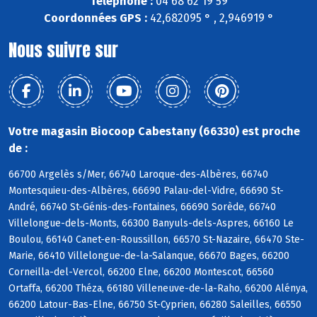
Téléphone :
04 68 62 19 59
Coordonnées GPS :
42,682095 ° , 2,946919 °
Nous suivre sur
Votre magasin Biocoop Cabestany (66330) est proche
de :
66700 Argelès s/Mer, 66740 Laroque-des-Albères, 66740
Montesquieu-des-Albères, 66690 Palau-del-Vidre, 66690 St-
André, 66740 St-Génis-des-Fontaines, 66690 Sorède, 66740
Villelongue-dels-Monts, 66300 Banyuls-dels-Aspres, 66160 Le
Boulou, 66140 Canet-en-Roussillon, 66570 St-Nazaire, 66470 Ste-
Marie, 66410 Villelongue-de-la-Salanque, 66670 Bages, 66200
Corneilla-del-Vercol, 66200 Elne, 66200 Montescot, 66560
Ortaffa, 66200 Théza, 66180 Villeneuve-de-la-Raho, 66200 Alénya,
66200 Latour-Bas-Elne, 66750 St-Cyprien, 66280 Saleilles, 66550