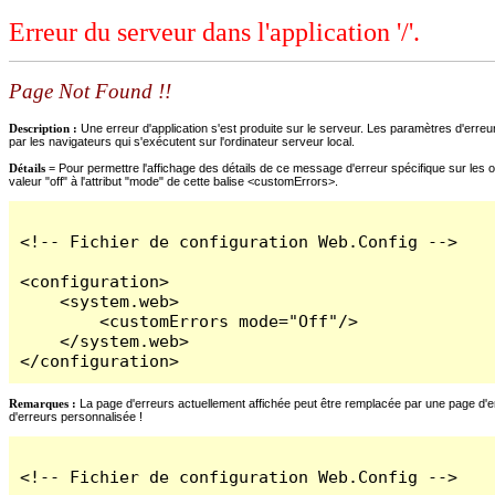
Erreur du serveur dans l'application '/'.
Page Not Found !!
Description :
Une erreur d'application s'est produite sur le serveur. Les paramètres d'erreur
par les navigateurs qui s'exécutent sur l'ordinateur serveur local.
Détails =
Pour permettre l'affichage des détails de ce message d'erreur spécifique sur les o
valeur "off" à l'attribut "mode" de cette balise <customErrors>.
<!-- Fichier de configuration Web.Config -->

<configuration>

    <system.web>

        <customErrors mode="Off"/>

    </system.web>

</configuration>
Remarques :
La page d'erreurs actuellement affichée peut être remplacée par une page d'erre
d'erreurs personnalisée !
<!-- Fichier de configuration Web.Config -->
