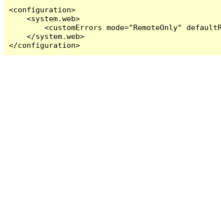
<configuration>

    <system.web>

        <customErrors mode="RemoteOnly" defaultR
    </system.web>

</configuration>