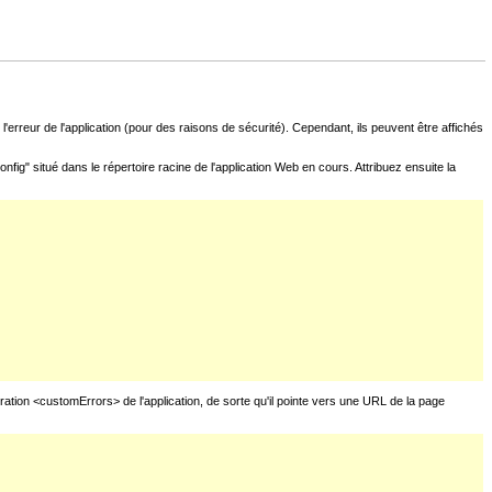
l'erreur de l'application (pour des raisons de sécurité). Cependant, ils peuvent être affichés
fig" situé dans le répertoire racine de l'application Web en cours. Attribuez ensuite la
uration <customErrors> de l'application, de sorte qu'il pointe vers une URL de la page