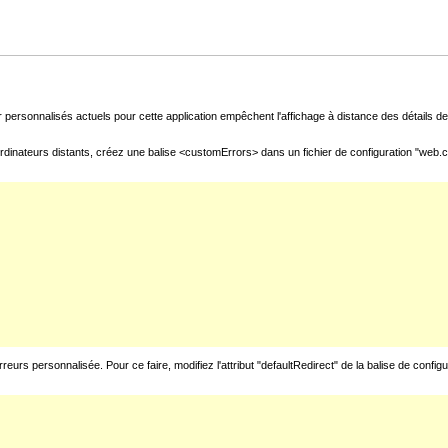
 personnalisés actuels pour cette application empêchent l'affichage à distance des détails de 
rdinateurs distants, créez une balise <customErrors> dans un fichier de configuration "web.con
urs personnalisée. Pour ce faire, modifiez l'attribut "defaultRedirect" de la balise de config