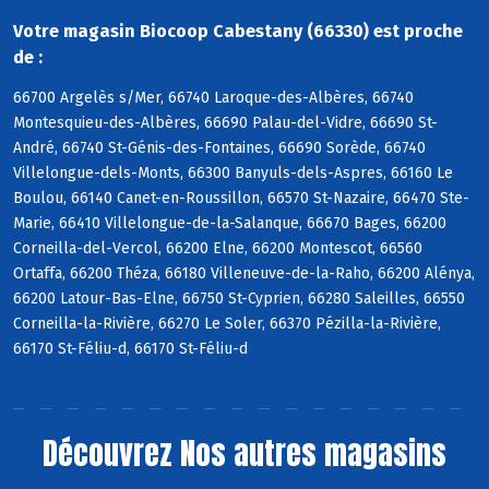
Votre magasin Biocoop Cabestany (66330) est proche
de :
66700 Argelès s/Mer, 66740 Laroque-des-Albères, 66740
Montesquieu-des-Albères, 66690 Palau-del-Vidre, 66690 St-
André, 66740 St-Génis-des-Fontaines, 66690 Sorède, 66740
Villelongue-dels-Monts, 66300 Banyuls-dels-Aspres, 66160 Le
Boulou, 66140 Canet-en-Roussillon, 66570 St-Nazaire, 66470 Ste-
Marie, 66410 Villelongue-de-la-Salanque, 66670 Bages, 66200
Corneilla-del-Vercol, 66200 Elne, 66200 Montescot, 66560
Ortaffa, 66200 Théza, 66180 Villeneuve-de-la-Raho, 66200 Alénya,
66200 Latour-Bas-Elne, 66750 St-Cyprien, 66280 Saleilles, 66550
Corneilla-la-Rivière, 66270 Le Soler, 66370 Pézilla-la-Rivière,
66170 St-Féliu-d, 66170 St-Féliu-d
Découvrez
Nos autres magasins