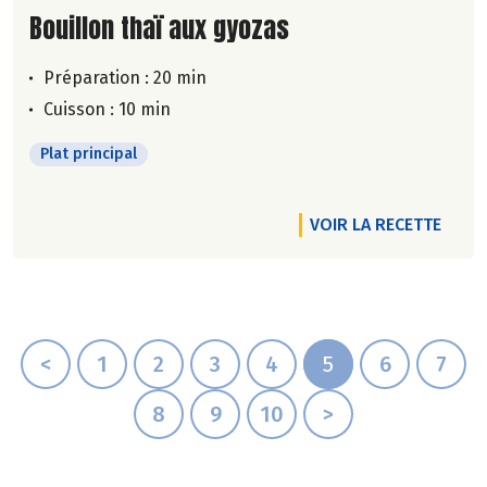
Lire la suite de la recette
Bouillon thaï aux gyozas
Préparation : 20 min
Cuisson : 10 min
Plat principal
VOIR LA RECETTE
<
1
2
3
4
5
6
7
8
9
10
>