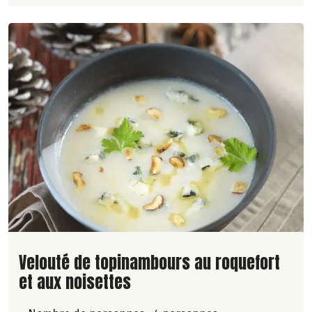
Lire la suite de la recette
Velouté de topinambours au roquefort
et aux noisettes