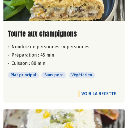
Lire la suite de la recette
Tourte aux champignons
Nombre de personnes :
4 personnes
Préparation : 45 min
Cuisson : 80 min
Plat principal
Sans porc
Végétarien
VOIR LA RECETTE