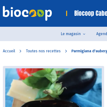
Biocoop Cab
Le magasin
Agen
Accueil
Toutes nos recettes
Parmigiana d'auberg