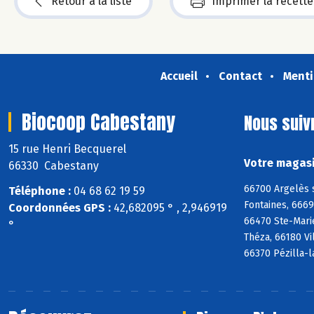
Retour à la liste
Imprimer la recette
Accueil
Contact
Menti
Biocoop Cabestany
Nous suiv
15 rue Henri Becquerel
Votre magasi
66330 Cabestany
66700 Argelès 
Téléphone :
04 68 62 19 59
Fontaines, 666
Coordonnées GPS :
42,682095 ° , 2,946919
66470 Ste-Mari
°
Théza, 66180 Vi
66370 Pézilla-l