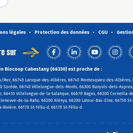
ons légales
Protection des données
CGU
Gestio
re sur
n Biocoop Cabestany (66330) est proche de :
s/Mer, 66740 Laroque-des-Albères, 66740 Montesquieu-des-Albères, 6
90 Sorède, 66740 Villelongue-dels-Monts, 66300 Banyuls-dels-Aspres,
e, 66410 Villelongue-de-la-Salanque, 66670 Bages, 66200 Corneilla-de
lleneuve-de-la-Raho, 66200 Alénya, 66200 Latour-Bas-Elne, 66750 St-Cy
a-Rivière, 66170 St-Féliu-d, 66170 St-Féliu-d