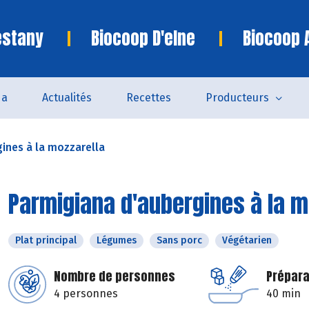
estany
Biocoop D'elne
Biocoop 
da
Actualités
Recettes
Producteurs
ines à la mozzarella
Parmigiana d'aubergines à la m
Plat principal
Légumes
Sans porc
Végétarien
Nombre de personnes
Prépara
4 personnes
40 min