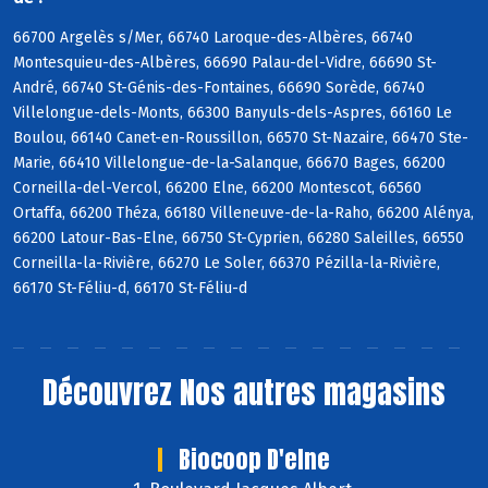
66700 Argelès s/Mer, 66740 Laroque-des-Albères, 66740
Montesquieu-des-Albères, 66690 Palau-del-Vidre, 66690 St-
André, 66740 St-Génis-des-Fontaines, 66690 Sorède, 66740
Villelongue-dels-Monts, 66300 Banyuls-dels-Aspres, 66160 Le
Boulou, 66140 Canet-en-Roussillon, 66570 St-Nazaire, 66470 Ste-
Marie, 66410 Villelongue-de-la-Salanque, 66670 Bages, 66200
Corneilla-del-Vercol, 66200 Elne, 66200 Montescot, 66560
Ortaffa, 66200 Théza, 66180 Villeneuve-de-la-Raho, 66200 Alénya,
66200 Latour-Bas-Elne, 66750 St-Cyprien, 66280 Saleilles, 66550
Corneilla-la-Rivière, 66270 Le Soler, 66370 Pézilla-la-Rivière,
66170 St-Féliu-d, 66170 St-Féliu-d
Découvrez
Nos autres magasins
Biocoop D'elne